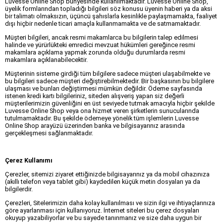
Luvesse Online Shop bünyesinde kullanılmaktadır. Luvesse Online Shop,
üyelik formlarından topladığı bilgileri söz konusu üyenin haberi ya da aksi
bir talimatı olmaksızın, üçüncü şahıslarla kesinlikle paylaşmamakta, faaliyet
dışı hiçbir nedenle ticari amaçla kullanmamakta ve de satmamaktadır.
Müşteri bilgileri, ancak resmi makamlarca bu bilgilerin talep edilmesi
halinde ve yürürlükteki emredici mevzuat hükümleri gereğince resmi
makamlara açıklama yapmak zorunda olduğu durumlarda resmi
makamlara açıklanabilecektir.
Müşterinin sisteme girdiği tüm bilgilere sadece müşteri ulaşabilmekte ve
bu bilgileri sadece müşteri değiştirebilmektedir. Bir başkasının bu bilgilere
ulaşması ve bunları değiştirmesi mümkün değildir. Ödeme sayfasında
istenen kredi kartı bilgileriniz, siteden alışveriş yapan siz değerli
müşterilerimizin güvenliğini en üst seviyede tutmak amacıyla hiçbir şekilde
Luvesse Online Shop veya ona hizmet veren şirketlerin sunucularında
tutulmamaktadır. Bu şekilde ödemeye yönelik tüm işlemlerin Luvesse
Online Shop arayüzü üzerinden banka ve bilgisayarınız arasında
gerçekleşmesi sağlanmaktadır.
Çerez Kullanımı
Çerezler, sitemizi ziyaret ettiğinizde bilgisayarınız ya da mobil cihazınıza
(akıllı telefon veya tablet gibi) kaydedilen küçük metin dosyaları ya da
bilgilerdir.
Çerezleri, Sitelerimizin daha kolay kullanılması ve sizin ilgi ve ihtiyaçlarınıza
göre ayarlanması için kullanıyoruz. İnternet siteleri bu çerez dosyaları
okuyup yazabiliyorlar ve bu sayede tanınmanız ve size daha uygun bir