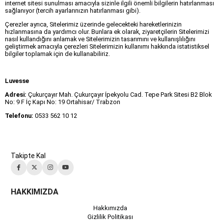
internet sitesi sunulması amacıyla sizinle ilgili önemli bilgilerin hatırlanması
sağlanıyor (tercih ayarlarınızın hatırlanması gibi).
Çerezler ayrıca, Sitelerimiz üzerinde gelecekteki hareketlerinizin
hızlanmasına da yardımcı olur. Bunlara ek olarak, ziyaretçilerin Sitelerimizi
nasıl kullandığını anlamak ve Sitelerimizin tasarımını ve kullanışlılığını
geliştirmek amacıyla çerezleri Sitelerimizin kullanımı hakkında istatistiksel
bilgiler toplamak için de kullanabiliriz.
Luvesse
Adresi:
Çukurçayır Mah. Çukurçayır İpekyolu Cad. Tepe Park Sitesi B2 Blok
No: 9 F İç Kapı No: 19 Ortahisar/ Trabzon
Telefonu:
0533 562 10 12
Takipte Kal
HAKKIMIZDA
Hakkımızda
Gizlilik Politikası