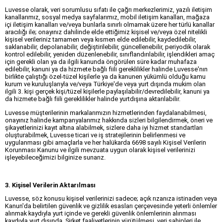
Luvesse olarak, veri sorumlusu sıfatı ile çağrı merkezlerimiz, yazılı iletişim
kanallarımız, sosyal medya sayfalarımız, mobil iletişim kanalları, mağaza
içi iletişim kanalları ve/veya bunlarla sınırlı olmamak üzere her türlü kanallar
aracılığı ile; onayınız dahilinde elde ettiğimiz kişisel ve/veya özel nitelikli
kişisel verileriniz tamamen veya kısmen elde edilebilir, kaydedilebilir,
saklanabilir, depolanabilir, değiştirilebilir, güncellenebilir, periyodik olarak
kontrol edilebilir, yeniden düzenlenebilir, sınıflandırılabilir, işlendikleri amaç
için gerekli olan ya da ilgili kanunda öngörülen süre kadar muhafaza
edilebilir, kanuni ya da hizmete bağlı fiili gereklilikler halinde Luvesse'nın
birlikte çalıştığı özel-tüzel kişilerle ya da kanunen yükümlü olduğu kamu
kurum ve kuruluşlarıyla ve/veya Türkiye'de veya yurt dışında mukim olan
ilgili 3. kişi gerçek kişi/tüzel kişilerle paylaşılabilir/devredilebilir, kanuni ya
da hizmete bağlı fiili gereklilikler halinde yurtdışına aktarılabilir.
Luvesse müşterilerinin markalarımızın hizmetlerinden faydalanabilmesi,
onayınız halinde kampanyalarımız hakkında sizleri bilgilendirmek, öneri ve
şikayetlerinizi kayıt altına alabilmek, sizlere daha iyi hizmet standartları
oluşturabilmek, Luvesse ticari ve iş stratejilerinin belirlenmesi ve
uygulanması gibi amaçlarla ve her halükarda 6698 sayılı Kişisel Verilerin
Korunması Kanunu ve ilgili mevzuata uygun olarak kişisel verilerinizi
işleyebileceğimizi bilginize sunarız.
3. Kişisel Verilerin Aktarılması
Luvesse, söz konusu kişisel verilerinizi sadece; açık rızanıza istinaden veya
Kanun'da belirtilen güvenlik ve gizlilik esasları çerçevesinde yeterli önlemler
alınmak kaydıyla yurt içinde ve gerekli güvenlik önlemlerinin alınması
kaydıyla yurt dışında, Şirket faaliyetlerinin yürütülmesi, veri sahipleri ile