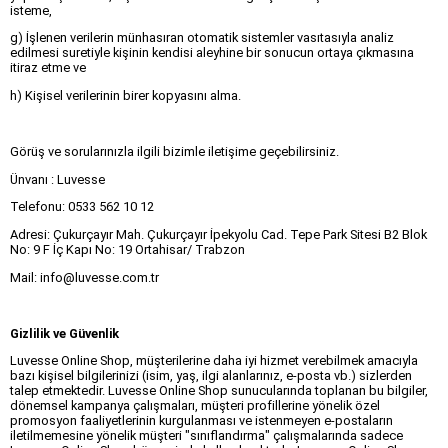
isteme,
g) İşlenen verilerin münhasıran otomatik sistemler vasıtasıyla analiz
edilmesi suretiyle kişinin kendisi aleyhine bir sonucun ortaya çıkmasına
itiraz etme ve
h) Kişisel verilerinin birer kopyasını alma.
Görüş ve sorularınızla ilgili bizimle iletişime geçebilirsiniz.
Ünvanı : Luvesse
Telefonu: 0533 562 10 12
Adresi: Çukurçayır Mah. Çukurçayır İpekyolu Cad. Tepe Park Sitesi B2 Blok
No: 9 F İç Kapı No: 19 Ortahisar/ Trabzon
Mail:
info@luvesse.com.tr
Gizlilik ve Güvenlik
Luvesse Online Shop, müşterilerine daha iyi hizmet verebilmek amacıyla
bazı kişisel bilgilerinizi (isim, yaş, ilgi alanlarınız, e-posta vb.) sizlerden
talep etmektedir. Luvesse Online Shop sunucularında toplanan bu bilgiler,
dönemsel kampanya çalışmaları, müşteri profillerine yönelik özel
promosyon faaliyetlerinin kurgulanması ve istenmeyen e-postaların
iletilmemesine yönelik müşteri "sınıflandırma" çalışmalarında sadece