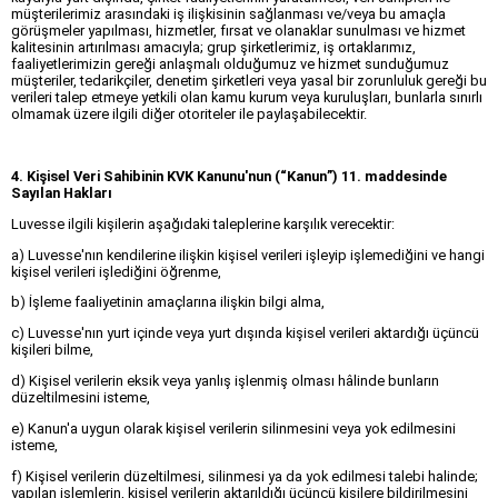
müşterilerimiz arasındaki iş ilişkisinin sağlanması ve/veya bu amaçla
görüşmeler yapılması, hizmetler, fırsat ve olanaklar sunulması ve hizmet
kalitesinin artırılması amacıyla; grup şirketlerimiz, iş ortaklarımız,
faaliyetlerimizin gereği anlaşmalı olduğumuz ve hizmet sunduğumuz
müşteriler, tedarikçiler, denetim şirketleri veya yasal bir zorunluluk gereği bu
verileri talep etmeye yetkili olan kamu kurum veya kuruluşları, bunlarla sınırlı
olmamak üzere ilgili diğer otoriteler ile paylaşabilecektir.
4. Kişisel Veri Sahibinin KVK Kanunu'nun (“Kanun”) 11. maddesinde
Sayılan Hakları
Luvesse ilgili kişilerin aşağıdaki taleplerine karşılık verecektir:
a) Luvesse'nın kendilerine ilişkin kişisel verileri işleyip işlemediğini ve hangi
kişisel verileri işlediğini öğrenme,
b) İşleme faaliyetinin amaçlarına ilişkin bilgi alma,
c) Luvesse'nın yurt içinde veya yurt dışında kişisel verileri aktardığı üçüncü
kişileri bilme,
d) Kişisel verilerin eksik veya yanlış işlenmiş olması hâlinde bunların
düzeltilmesini isteme,
e) Kanun'a uygun olarak kişisel verilerin silinmesini veya yok edilmesini
isteme,
f) Kişisel verilerin düzeltilmesi, silinmesi ya da yok edilmesi talebi halinde;
yapılan işlemlerin, kişisel verilerin aktarıldığı üçüncü kişilere bildirilmesini