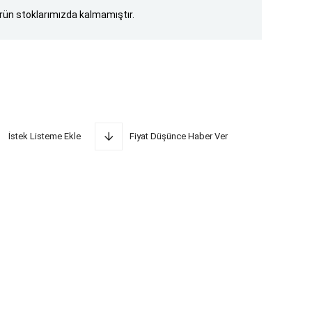
rün stoklarımızda kalmamıştır.
İstek Listeme Ekle
Fiyat Düşünce Haber Ver