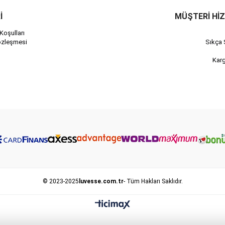
İ
MÜŞTERİ Hİ
Koşulları
özleşmesi
Sıkça 
Kar
© 2023-2025
luvesse.com.tr
- Tüm Hakları Saklıdır.