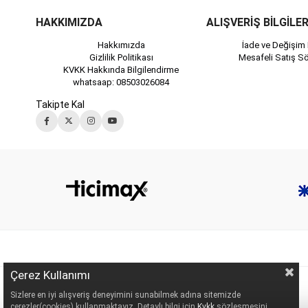
HAKKIMIZDA
ALIŞVERİŞ BİLGİLER
Hakkımızda
İade ve Değişim 
Gizlilik Politikası
Mesafeli Satış S
KVKK Hakkında Bilgilendirme
whatsaap: 08503026084
Takipte Kal
Çerez Kullanımı
Sizlere en iyi alışveriş deneyimini sunabilmek adına sitemizde
çerezler(cookies) kullanmaktayız. Detaylı bilgi için
Kvkk
sözleşmesini