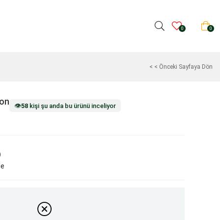
0
0
< < Önceki Sayfaya Dön
lon
👁️
58
kişi şu anda bu ürünü inceliyor
)
le