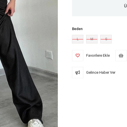
Ü
Beden
L
M
S
Favorilere Ekle
Gelince Haber Ver