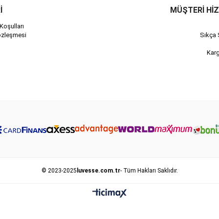
İ
MÜŞTERİ Hİ
Koşulları
özleşmesi
Sıkça 
Kar
© 2023-2025
luvesse.com.tr
- Tüm Hakları Saklıdır.