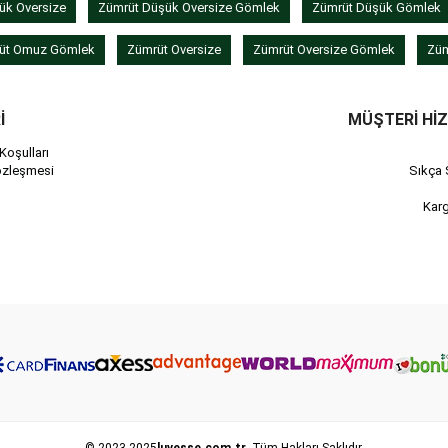
ük Oversize
Zümrüt Düşük Oversize Gömlek
Zümrüt Düşük Gömlek
üt Omuz Gömlek
Zümrüt Oversize
Zümrüt Oversize Gömlek
Züm
İ
MÜŞTERİ Hİ
Koşulları
özleşmesi
Sıkça 
Kar