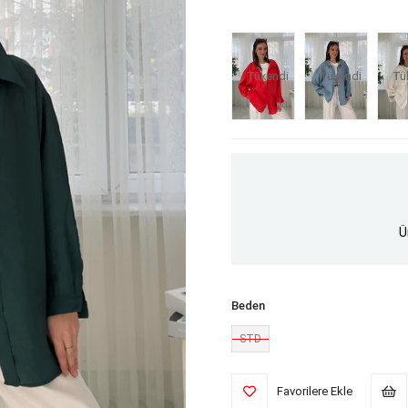
Tükendi
Tükendi
Tü
Ü
Beden
STD
Favorilere Ekle