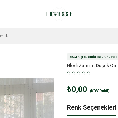
ömlek
👁️
23
kişi şu anda bu ürünü incel
Glodi Zümrüt Düşük Om
₺0,00
(KDV Dahil)
Renk Seçenekleri