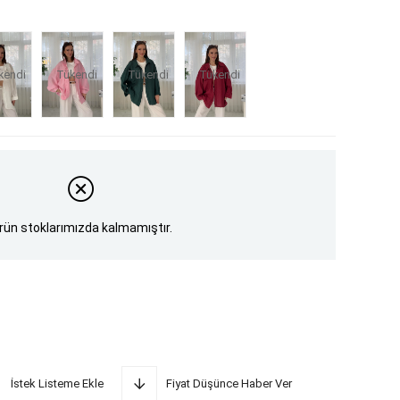
Tükendi
kendi
Tükendi
Tükendi
rün stoklarımızda kalmamıştır.
İstek Listeme Ekle
Fiyat Düşünce Haber Ver