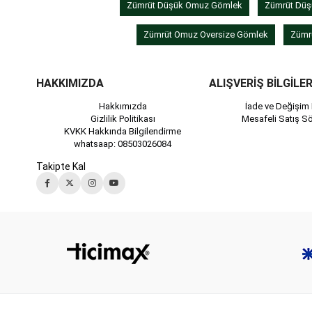
Zümrüt Düşük Omuz Gömlek
Zümrüt Düş
Zümrüt Omuz Oversize Gömlek
Zümr
HAKKIMIZDA
ALIŞVERİŞ BİLGİLER
Hakkımızda
İade ve Değişim 
Gizlilik Politikası
Mesafeli Satış S
KVKK Hakkında Bilgilendirme
whatsaap: 08503026084
Takipte Kal