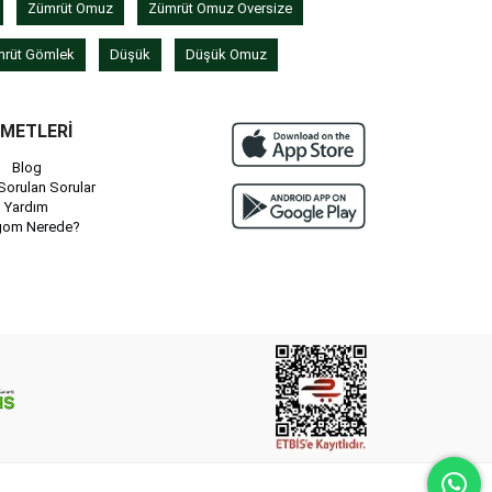
Zümrüt Omuz
Zümrüt Omuz Oversize
rüt Gömlek
Düşük
Düşük Omuz
ZMETLERİ
Blog
Sorulan Sorular
Yardım
gom Nerede?