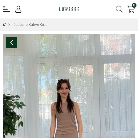
0
Luna Kahve Krinkıl Yan Büzgülü Elbise