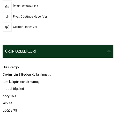
İstek Listeme Ekle
Fiyat Düşünce Haber Ver
Gelince Haber Ver
ÜRÜN ÖZELLIKLERI
Hızlı Kargo
Çekim İçin S Beden Kullanılmıştır.
tam kalıptır, esnek kumaş
model ölçüleri
bory:160
kilo:44
göğüs:75