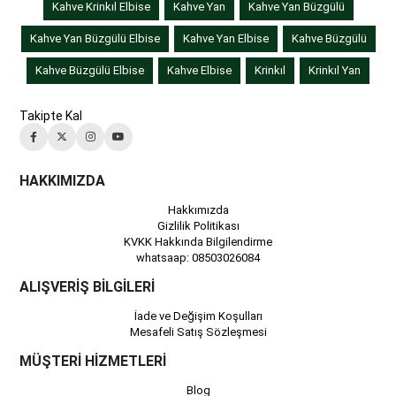
Kahve Krinkıl Elbise
Kahve Yan
Kahve Yan Büzgülü
Kahve Yan Büzgülü Elbise
Kahve Yan Elbise
Kahve Büzgülü
Kahve Büzgülü Elbise
Kahve Elbise
Krinkıl
Krinkıl Yan
Takipte Kal
HAKKIMIZDA
Hakkımızda
Gizlilik Politikası
KVKK Hakkında Bilgilendirme
whatsaap: 08503026084
ALIŞVERİŞ BİLGİLERİ
İade ve Değişim Koşulları
Mesafeli Satış Sözleşmesi
MÜŞTERİ HİZMETLERİ
Blog