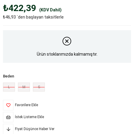
₺422,39
(KDV Dahil)
₺46,93
`den başlayan taksitlerle
Ürün stoklarımızda kalmamıştır.
Beden
L
M
S
Favorilere Ekle
İstek Listeme Ekle
Fiyat Düşünce Haber Ver