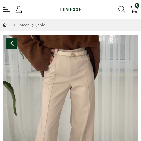
0
Moon İçi Şardonlu Ekru Deri Pantolon