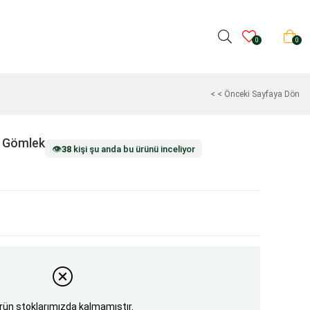
0
0
< < Önceki Sayfaya Dön
e Gömlek
👁️
38
kişi şu anda bu ürünü inceliyor
rün stoklarımızda kalmamıştır.