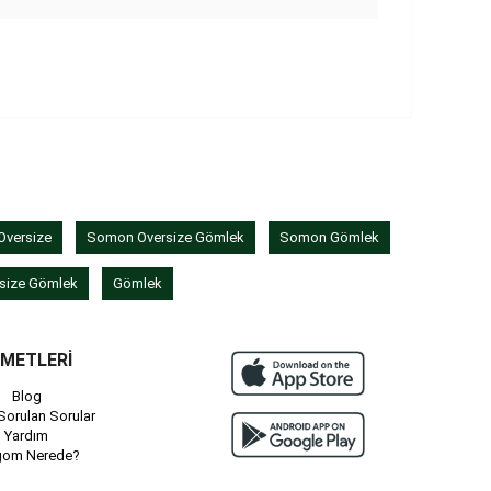
versize
Somon Oversize Gömlek
Somon Gömlek
size Gömlek
Gömlek
ZMETLERİ
Blog
Sorulan Sorular
Yardım
gom Nerede?