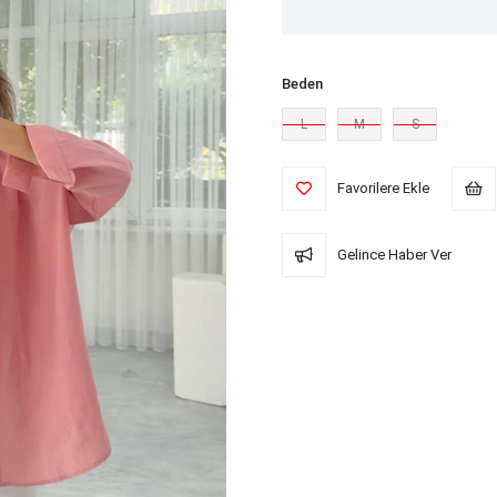
Beden
L
M
S
Favorilere Ekle
Gelince Haber Ver