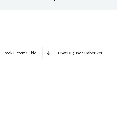
İstek Listeme Ekle
Fiyat Düşünce Haber Ver