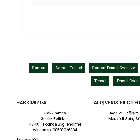
Somon
Somon Tensel
Somon Tensel Oversize
Tensel
Tensel Overs
HAKKIMIZDA
ALIŞVERİŞ BİLGİLER
Hakkımızda
İade ve Değişim 
Gizlilik Politikası
Mesafeli Satış S
KVKK Hakkında Bilgilendirme
whatsaap: 08503026084
Takipte Kal