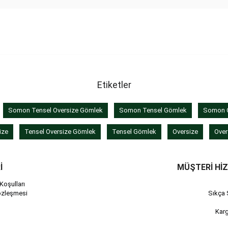
Etiketler
Somon Tensel Oversize Gömlek
Somon Tensel Gömlek
Somon O
ize
Tensel Oversize Gömlek
Tensel Gömlek
Oversize
Over
İ
MÜŞTERİ Hİ
Koşulları
özleşmesi
Sıkça 
Kar