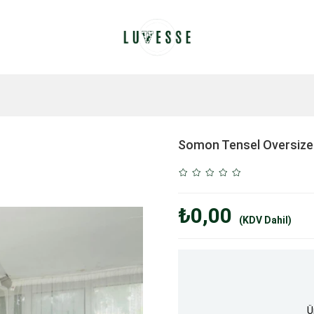
Somon Tensel Oversiz
₺0,00
(KDV Dahil)
Ü