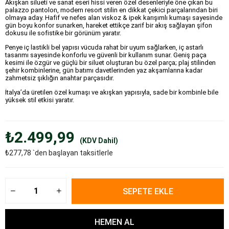
Akışkan silueti ve sanat eseri hissi veren özel desenleriyle öne çıkan bu
palazzo pantolon, modern resort stilin en dikkat çekici parçalarından biri
olmaya aday. Hafif ve nefes alan viskoz & ipek karışımlı kumaşı sayesinde
gün boyu konfor sunarken, hareket ettikçe zarif bir akış sağlayan şifon
dokusu ile sofistike bir görünüm yaratır.
Penye iç lastikli bel yapısı vücuda rahat bir uyum sağlarken, iç astarlı
tasarımı sayesinde konforlu ve güvenli bir kullanım sunar. Geniş paça
kesimi ile özgür ve güçlü bir siluet oluşturan bu özel parça; plaj stilinden
şehir kombinlerine, gün batımı davetlerinden yaz akşamlarına kadar
zahmetsiz şıklığın anahtar parçasıdır.
İtalya’da üretilen özel kumaşı ve akışkan yapısıyla, sade bir kombinle bile
yüksek stil etkisi yaratır.
₺2.499,99
(KDV Dahil)
₺277,78
`den başlayan taksitlerle