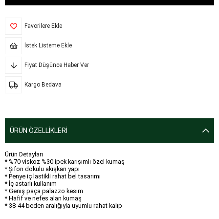
Favorilere Ekle
İstek Listeme Ekle
Fiyat Düşünce Haber Ver
Kargo Bedava
ÜRÜN ÖZELLIKLERI
Ürün Detayları
* %70 viskoz %30 ipek karışımlı özel kumaş
* Şifon dokulu akışkan yapı
* Penye iç lastikli rahat bel tasarımı
* İç astarlı kullanım
* Geniş paça palazzo kesim
* Hafif ve nefes alan kumaş
* 38-44 beden aralığıyla uyumlu rahat kalıp