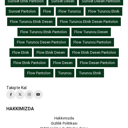
Sunset Etnik Pantolon
Sunset Desen
Sunset Desen Pantolon
Sunset Pantolon
Flow
Flow Turuncu
Flow Turuncu Etnik
Flow Turuncu Etnik Desen
Flow Turuncu Etnik Desen Pantolon
Flow Turuncu Etnik Pantolon
Flow Turuncu Desen
Flow Turuncu Desen Pantolon
Flow Turuncu Pantolon
Flow Etnik
Flow Etnik Desen
Flow Etnik Desen Pantolon
Flow Etnik Pantolon
Flow Desen
Flow Desen Pantolon
Flow Pantolon
Turuncu
Turuncu Etnik
Takipte Kal
HAKKIMIZDA
Hakkımızda
Gizlilik Politikası