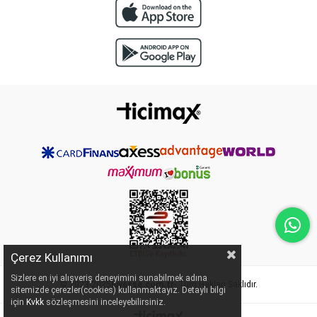
Çerez Kullanımı
Sizlere en iyi alışveriş deneyimini sunabilmek adına
© 2023-2025
luvesse.com.tr
- Tüm Hakları Saklıdır.
sitemizde çerezler(cookies) kullanmaktayız. Detaylı bilgi
için
Kvkk
sözleşmesini inceleyebilirsiniz.