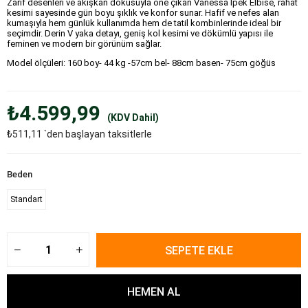
Zarif desenleri ve akışkan dokusuyla öne çıkan Vanessa İpek Elbise, rahat
kesimi sayesinde gün boyu şıklık ve konfor sunar. Hafif ve nefes alan
kumaşıyla hem günlük kullanımda hem de tatil kombinlerinde ideal bir
seçimdir. Derin V yaka detayı, geniş kol kesimi ve dökümlü yapısı ile
feminen ve modern bir görünüm sağlar.
Model ölçüleri: 160 boy- 44 kg -57cm bel- 88cm basen- 75cm göğüs
₺4.599,99
(KDV Dahil)
₺511,11
`den başlayan taksitlerle
Beden
Standart