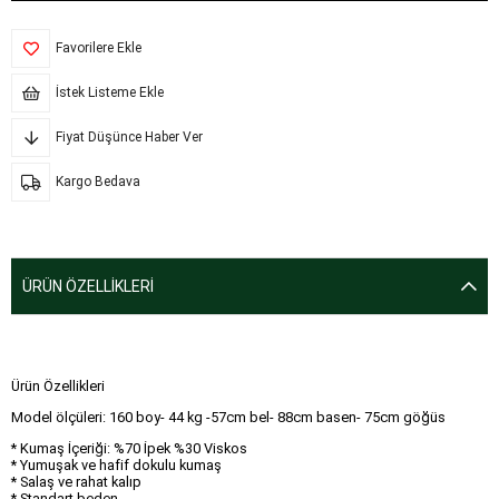
Favorilere Ekle
İstek Listeme Ekle
Fiyat Düşünce Haber Ver
Kargo Bedava
ÜRÜN ÖZELLIKLERI
Ürün Özellikleri
Model ölçüleri: 160 boy- 44 kg -57cm bel- 88cm basen- 75cm göğüs
* Kumaş İçeriği: %70 İpek %30 Viskos
* Yumuşak ve hafif dokulu kumaş
* Salaş ve rahat kalıp
* Standart beden