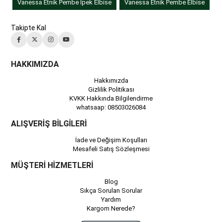
Vanessa Etnik Pembe İpek Elbise
Vanessa Etnik Pembe Elbise
Takipte Kal
HAKKIMIZDA
Hakkımızda
Gizlilik Politikası
KVKK Hakkında Bilgilendirme
whatsaap: 08503026084
ALIŞVERİŞ BİLGİLERİ
İade ve Değişim Koşulları
Mesafeli Satış Sözleşmesi
MÜŞTERİ HİZMETLERİ
Blog
Sıkça Sorulan Sorular
Yardım
Kargom Nerede?