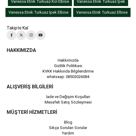
Vanessa Etnik Turkuaz Kol Elbise
Vanessa Etnik Turkuaz İpek
Vanessa Etnik Turkuaz İpek Elbise
Vanessa Etnik Turkuaz Elbise
Takipte Kal
HAKKIMIZDA
Hakkımızda
Gizlilik Politikası
KVKK Hakkında Bilgilendirme
whatsaap: 08503026084
ALIŞVERİŞ BİLGİLERİ
İade ve Değişim Koşulları
Mesafeli Satış Sözleşmesi
MÜŞTERİ HİZMETLERİ
Blog
Sıkça Sorulan Sorular
Yardım