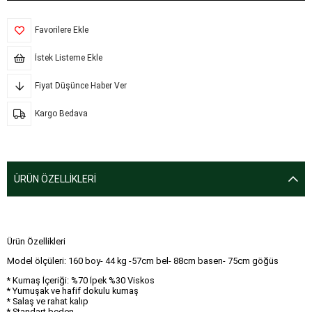
Favorilere Ekle
İstek Listeme Ekle
Fiyat Düşünce Haber Ver
Kargo Bedava
ÜRÜN ÖZELLIKLERI
Ürün Özellikleri
Model ölçüleri: 160 boy- 44 kg -57cm bel- 88cm basen- 75cm göğüs
* Kumaş İçeriği: %70 İpek %30 Viskos
* Yumuşak ve hafif dokulu kumaş
* Salaş ve rahat kalıp
* Standart beden