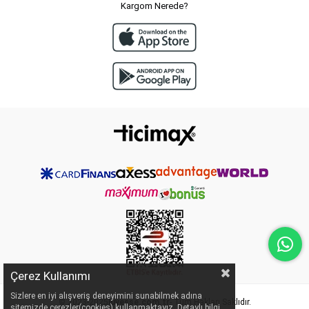
Kargom Nerede?
Çerez Kullanımı
Sizlere en iyi alışveriş deneyimini sunabilmek adına
© 2023-2025
luvesse.com.tr
- Tüm Hakları Saklıdır.
sitemizde çerezler(cookies) kullanmaktayız. Detaylı bilgi