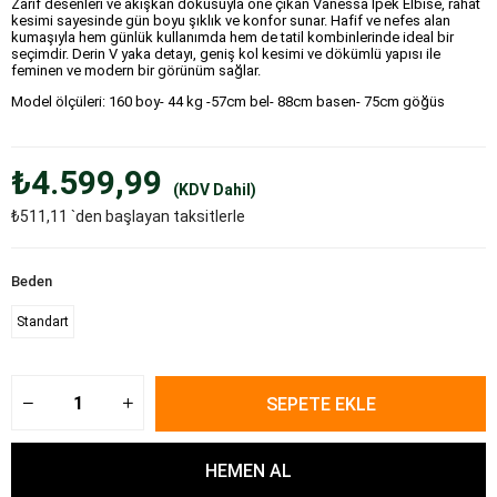
Zarif desenleri ve akışkan dokusuyla öne çıkan Vanessa İpek Elbise, rahat
kesimi sayesinde gün boyu şıklık ve konfor sunar. Hafif ve nefes alan
kumaşıyla hem günlük kullanımda hem de tatil kombinlerinde ideal bir
seçimdir. Derin V yaka detayı, geniş kol kesimi ve dökümlü yapısı ile
feminen ve modern bir görünüm sağlar.
Model ölçüleri: 160 boy- 44 kg -57cm bel- 88cm basen- 75cm göğüs
₺4.599,99
(KDV Dahil)
₺511,11
`den başlayan taksitlerle
Beden
Standart